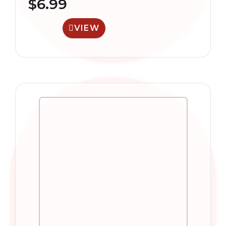
$
6.99
VIEW